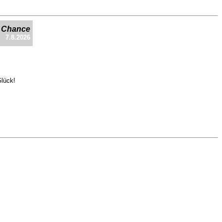
e Chance
7.8.2026
Glück!