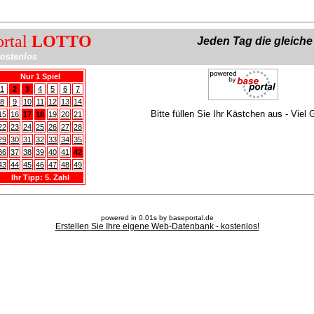
ortal
LOTTO
Jeden Tag die gleich
ostenlos
Nur 1 Spiel
1
2
3
4
5
6
7
8
9
10
11
12
13
14
Bitte füllen Sie Ihr Kästchen aus - Viel 
15
16
17
18
19
20
21
22
23
24
25
26
27
28
29
30
31
32
33
34
35
36
37
38
39
40
41
42
43
44
45
46
47
48
49
Ihr Tipp: 5. Zahl
powered in 0.01s by baseportal.de
Erstellen Sie Ihre eigene Web-Datenbank - kostenlos!