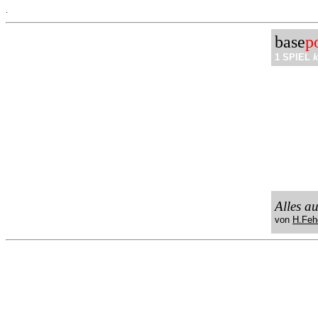
.
base
p
1 SPIEL
k
Alles a
von
H.Feh