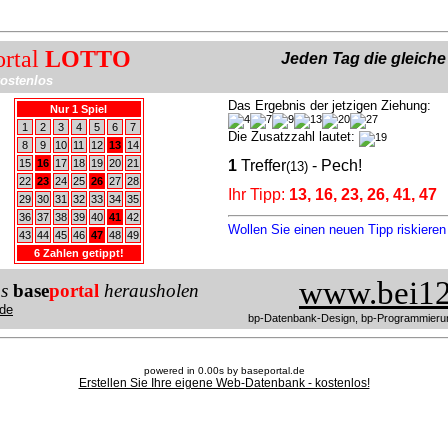
ortal
LOTTO
Jeden Tag die gleich
ostenlos
Das Ergebnis der jetzigen Ziehung:
Nur 1 Spiel
1
2
3
4
5
6
7
Die Zusatzzahl lautet:
8
9
10
11
12
13
14
15
16
17
18
19
20
21
1
Treffer
- Pech!
(13)
22
23
24
25
26
27
28
Ihr Tipp:
13, 16, 23, 26, 41, 47
29
30
31
32
33
34
35
36
37
38
39
40
41
42
Wollen Sie einen neuen Tipp riskiere
43
44
45
46
47
48
49
6 Zahlen getippt!
www.bei12
us
base
portal
herausholen
de
bp-Datenbank-Design, bp-Programmieru
powered in 0.00s by baseportal.de
Erstellen Sie Ihre eigene Web-Datenbank - kostenlos!