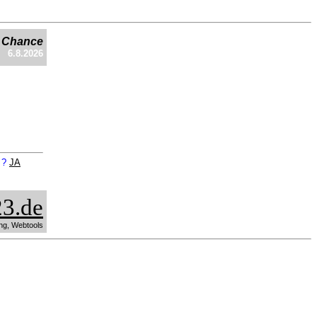
e Chance
6.8.2026
n ?
JA
3.de
ng, Webtools