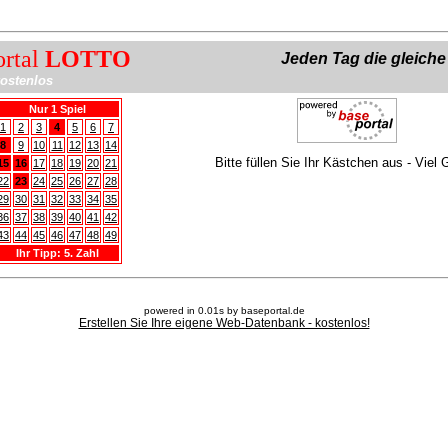
ortal
LOTTO
Jeden Tag die gleich
ostenlos
Nur 1 Spiel
1
2
3
4
5
6
7
8
9
10
11
12
13
14
Bitte füllen Sie Ihr Kästchen aus - Viel 
15
16
17
18
19
20
21
22
23
24
25
26
27
28
29
30
31
32
33
34
35
36
37
38
39
40
41
42
43
44
45
46
47
48
49
Ihr Tipp: 5. Zahl
powered in 0.01s by baseportal.de
Erstellen Sie Ihre eigene Web-Datenbank - kostenlos!