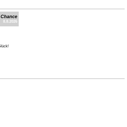
e Chance
8.8.2026
Glück!