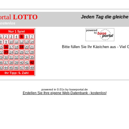
ortal
LOTTO
Jeden Tag die gleich
ostenlos
Nur 1 Spiel
1
2
3
4
5
6
7
8
9
10
11
12
13
14
Bitte füllen Sie Ihr Kästchen aus - Viel 
15
16
17
18
19
20
21
22
23
24
25
26
27
28
29
30
31
32
33
34
35
36
37
38
39
40
41
42
43
44
45
46
47
48
49
Ihr Tipp: 5. Zahl
powered in 0.01s by baseportal.de
Erstellen Sie Ihre eigene Web-Datenbank - kostenlos!