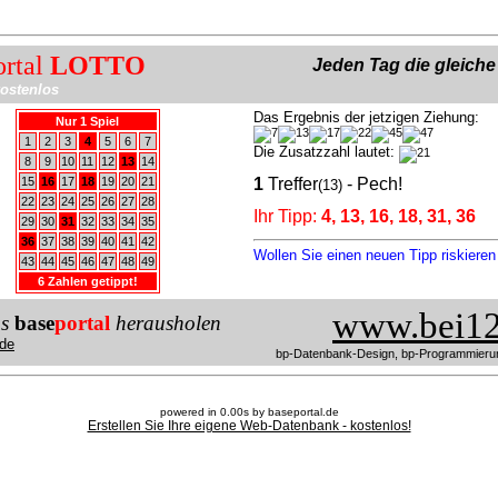
ortal
LOTTO
Jeden Tag die gleich
ostenlos
Das Ergebnis der jetzigen Ziehung:
Nur 1 Spiel
1
2
3
4
5
6
7
Die Zusatzzahl lautet:
8
9
10
11
12
13
14
15
16
17
18
19
20
21
1
Treffer
- Pech!
(13)
22
23
24
25
26
27
28
Ihr Tipp:
4, 13, 16, 18, 31, 36
29
30
31
32
33
34
35
36
37
38
39
40
41
42
Wollen Sie einen neuen Tipp riskiere
43
44
45
46
47
48
49
6 Zahlen getippt!
www.bei12
us
base
portal
herausholen
de
bp-Datenbank-Design, bp-Programmieru
powered in 0.00s by baseportal.de
Erstellen Sie Ihre eigene Web-Datenbank - kostenlos!