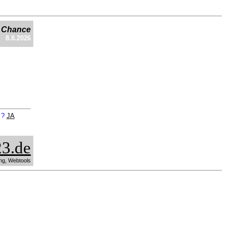
e Chance
8.8.2026
n ?
JA
3.de
ng, Webtools