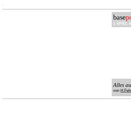
.
base
p
1 SPIEL
k
Alles a
von
H.Feh