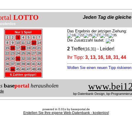
ortal
LOTTO
Jeden Tag die gleich
ostenlos
Das Ergebnis der jetzigen Ziehung:
Nur 1 Spiel
1
2
3
4
5
6
7
Die Zusatzzahl lautet:
8
9
10
11
12
13
14
15
16
17
18
19
20
21
2
Treffer
- Leider!
(16,31)
22
23
24
25
26
27
28
Ihr Tipp:
3, 13, 16, 18, 31, 44
29
30
31
32
33
34
35
36
37
38
39
40
41
42
Wollen Sie einen neuen Tipp riskiere
43
44
45
46
47
48
49
6 Zahlen getippt!
www.bei12
us
base
portal
herausholen
de
bp-Datenbank-Design, bp-Programmieru
powered in 0.01s by baseportal.de
Erstellen Sie Ihre eigene Web-Datenbank - kostenlos!