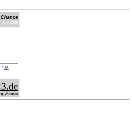
e Chance
8.8.2026
n ?
JA
3.de
ng, Webtools