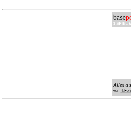
.
base
p
1 SPIEL
k
Alles a
von
H.Feh