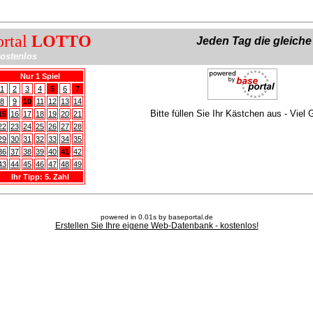
ortal
LOTTO
Jeden Tag die gleich
ostenlos
Nur 1 Spiel
1
2
3
4
5
6
7
8
9
10
11
12
13
14
Bitte füllen Sie Ihr Kästchen aus - Viel 
15
16
17
18
19
20
21
22
23
24
25
26
27
28
29
30
31
32
33
34
35
36
37
38
39
40
41
42
43
44
45
46
47
48
49
Ihr Tipp: 5. Zahl
powered in 0.01s by baseportal.de
Erstellen Sie Ihre eigene Web-Datenbank - kostenlos!