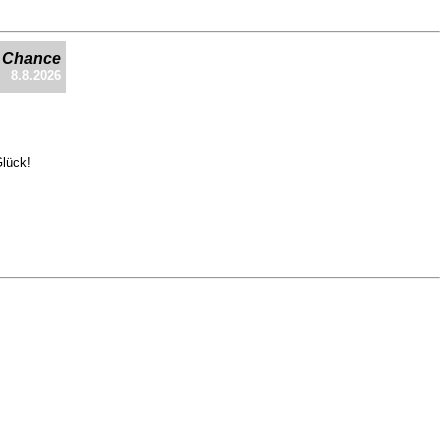
e Chance
8.8.2026
Glück!