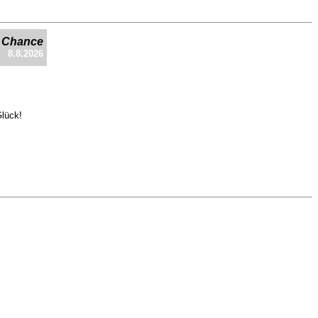
e Chance
8.8.2026
Glück!