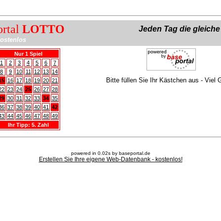
ortal
LOTTO
Jeden Tag die gleich
ostenlos
Nur 1 Spiel
1
2
3
4
5
6
7
8
9
10
11
12
13
14
Bitte füllen Sie Ihr Kästchen aus - Viel 
15
16
17
18
19
20
21
22
23
24
25
26
27
28
29
30
31
32
33
34
35
36
37
38
39
40
41
42
43
44
45
46
47
48
49
Ihr Tipp: 5. Zahl
powered in 0.02s by baseportal.de
Erstellen Sie Ihre eigene Web-Datenbank - kostenlos!