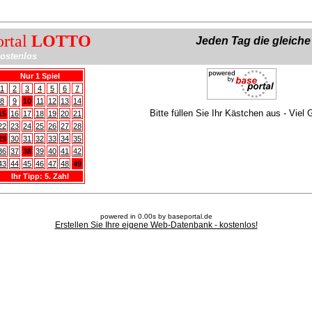
ortal
LOTTO
Jeden Tag die gleich
ostenlos
Nur 1 Spiel
1
2
3
4
5
6
7
8
9
10
11
12
13
14
Bitte füllen Sie Ihr Kästchen aus - Viel 
15
16
17
18
19
20
21
22
23
24
25
26
27
28
29
30
31
32
33
34
35
36
37
38
39
40
41
42
43
44
45
46
47
48
49
Ihr Tipp: 5. Zahl
powered in 0.00s by baseportal.de
Erstellen Sie Ihre eigene Web-Datenbank - kostenlos!