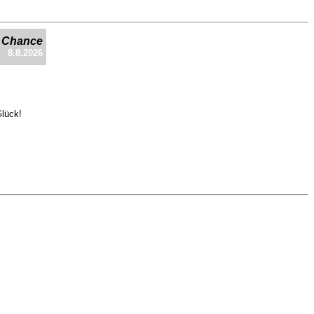
e Chance
8.8.2026
Glück!