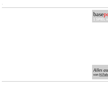
.
base
p
1 SPIEL
k
Alles a
von
H.Feh