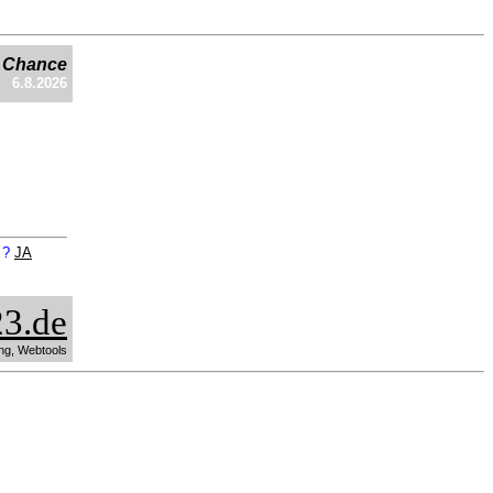
e Chance
6.8.2026
n ?
JA
3.de
ng, Webtools