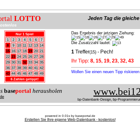
ortal
LOTTO
Jeden Tag die gleich
ostenlos
Das Ergebnis der jetzigen Ziehung:
Nur 1 Spiel
1
2
3
4
5
6
7
Die Zusatzzahl lautet:
8
9
10
11
12
13
14
15
16
17
18
19
20
21
1
Treffer
- Pech!
(15)
22
23
24
25
26
27
28
Ihr Tipp:
8, 15, 19, 23, 32, 43
29
30
31
32
33
34
35
36
37
38
39
40
41
42
Wollen Sie einen neuen Tipp riskiere
43
44
45
46
47
48
49
6 Zahlen getippt!
www.bei12
us
base
portal
herausholen
de
bp-Datenbank-Design, bp-Programmieru
powered in 0.01s by baseportal.de
Erstellen Sie Ihre eigene Web-Datenbank - kostenlos!