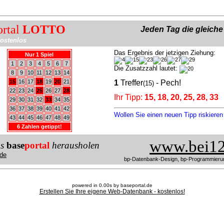
ortal
LOTTO
Jeden Tag die gleich
ostenlos
Das Ergebnis der jetzigen Ziehung:
Nur 1 Spiel
1
2
3
4
5
6
7
Die Zusatzzahl lautet:
8
9
10
11
12
13
14
15
16
17
18
19
20
21
1
Treffer
- Pech!
(15)
22
23
24
25
26
27
28
Ihr Tipp:
15, 18, 20, 25, 28, 33
29
30
31
32
33
34
35
36
37
38
39
40
41
42
Wollen Sie einen neuen Tipp riskiere
43
44
45
46
47
48
49
6 Zahlen getippt!
www.bei12
us
base
portal
herausholen
de
bp-Datenbank-Design, bp-Programmieru
powered in 0.00s by baseportal.de
Erstellen Sie Ihre eigene Web-Datenbank - kostenlos!