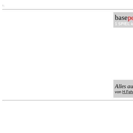
.
base
p
1 SPIEL
k
Alles a
von
H.Feh