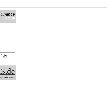
e Chance
6.8.2026
n ?
JA
3.de
ng, Webtools