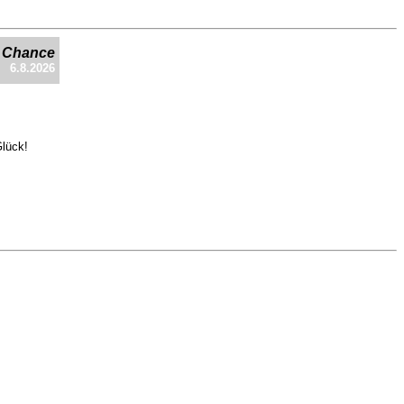
e Chance
6.8.2026
Glück!