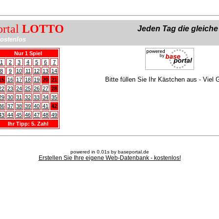
ortal
LOTTO
Jeden Tag die gleich
ostenlos
Nur 1 Spiel
1
2
3
4
5
6
7
8
9
10
11
12
13
14
Bitte füllen Sie Ihr Kästchen aus - Viel 
15
16
17
18
19
20
21
22
23
24
25
26
27
28
29
30
31
32
33
34
35
36
37
38
39
40
41
42
43
44
45
46
47
48
49
Ihr Tipp: 5. Zahl
powered in 0.01s by baseportal.de
Erstellen Sie Ihre eigene Web-Datenbank - kostenlos!