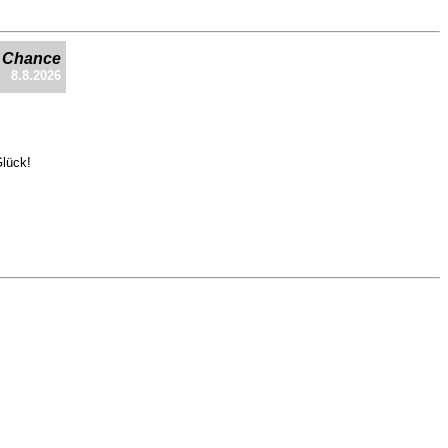
e Chance
8.8.2026
Glück!