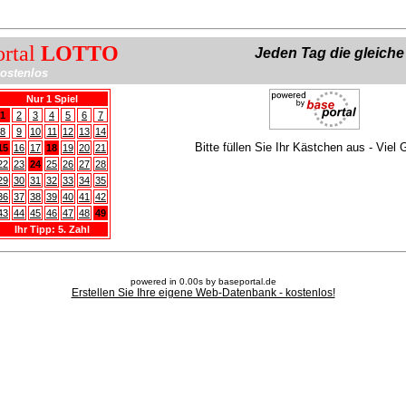
ortal
LOTTO
Jeden Tag die gleich
ostenlos
Nur 1 Spiel
1
2
3
4
5
6
7
8
9
10
11
12
13
14
Bitte füllen Sie Ihr Kästchen aus - Viel 
15
16
17
18
19
20
21
22
23
24
25
26
27
28
29
30
31
32
33
34
35
36
37
38
39
40
41
42
43
44
45
46
47
48
49
Ihr Tipp: 5. Zahl
powered in 0.00s by baseportal.de
Erstellen Sie Ihre eigene Web-Datenbank - kostenlos!