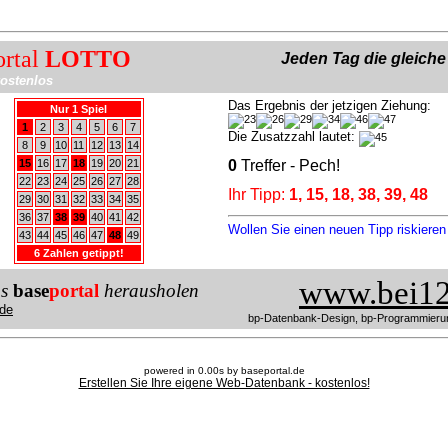
ortal
LOTTO
Jeden Tag die gleich
ostenlos
Das Ergebnis der jetzigen Ziehung:
Nur 1 Spiel
1
2
3
4
5
6
7
Die Zusatzzahl lautet:
8
9
10
11
12
13
14
15
16
17
18
19
20
21
0
Treffer - Pech!
22
23
24
25
26
27
28
Ihr Tipp:
1, 15, 18, 38, 39, 48
29
30
31
32
33
34
35
36
37
38
39
40
41
42
Wollen Sie einen neuen Tipp riskiere
43
44
45
46
47
48
49
6 Zahlen getippt!
www.bei12
us
base
portal
herausholen
de
bp-Datenbank-Design, bp-Programmieru
powered in 0.00s by baseportal.de
Erstellen Sie Ihre eigene Web-Datenbank - kostenlos!