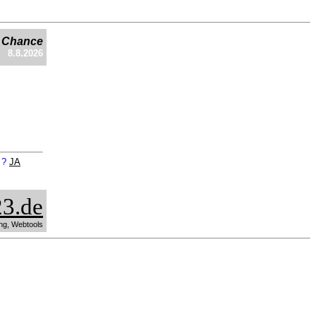
e Chance
8.8.2026
n ?
JA
3.de
ng, Webtools