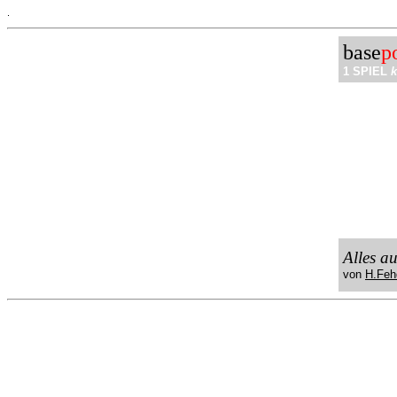
.
base
p
1 SPIEL
k
Alles a
von
H.Feh