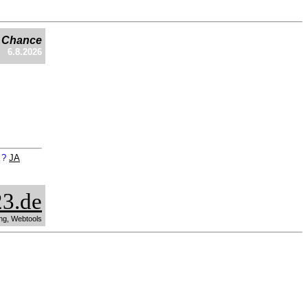
e Chance
6.8.2026
n ?
JA
3.de
ng, Webtools