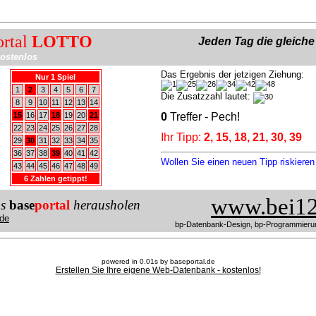
ortal
LOTTO
Jeden Tag die gleich
ostenlos
Das Ergebnis der jetzigen Ziehung:
Nur 1 Spiel
1
2
3
4
5
6
7
Die Zusatzzahl lautet:
8
9
10
11
12
13
14
15
16
17
18
19
20
21
0
Treffer - Pech!
22
23
24
25
26
27
28
Ihr Tipp:
2, 15, 18, 21, 30, 39
29
30
31
32
33
34
35
36
37
38
39
40
41
42
Wollen Sie einen neuen Tipp riskiere
43
44
45
46
47
48
49
6 Zahlen getippt!
www.bei12
us
base
portal
herausholen
de
bp-Datenbank-Design, bp-Programmieru
powered in 0.01s by baseportal.de
Erstellen Sie Ihre eigene Web-Datenbank - kostenlos!