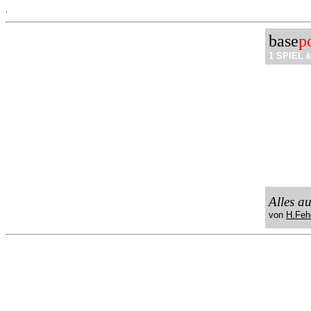
.
base
p
1 SPIEL
k
Alles a
von
H.Feh