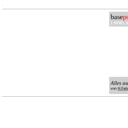
.
base
p
1 SPIEL
k
Alles a
von
H.Feh