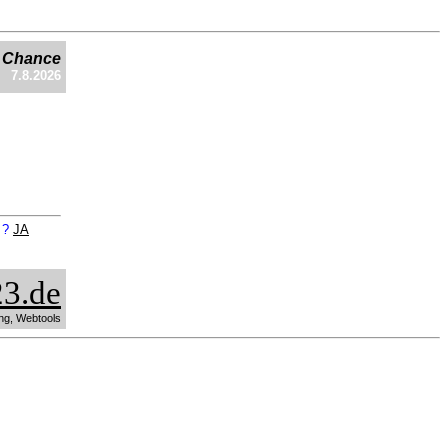
e Chance
7.8.2026
n ?
JA
3.de
ng, Webtools