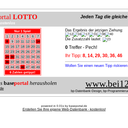
ortal
LOTTO
Jeden Tag die gleich
ostenlos
Das Ergebnis der jetzigen Ziehung:
Nur 1 Spiel
1
2
3
4
5
6
7
Die Zusatzzahl lautet:
8
9
10
11
12
13
14
15
16
17
18
19
20
21
0
Treffer - Pech!
22
23
24
25
26
27
28
Ihr Tipp:
8, 14, 29, 30, 36, 46
29
30
31
32
33
34
35
36
37
38
39
40
41
42
Wollen Sie einen neuen Tipp riskiere
43
44
45
46
47
48
49
6 Zahlen getippt!
www.bei12
us
base
portal
herausholen
de
bp-Datenbank-Design, bp-Programmieru
powered in 0.01s by baseportal.de
Erstellen Sie Ihre eigene Web-Datenbank - kostenlos!