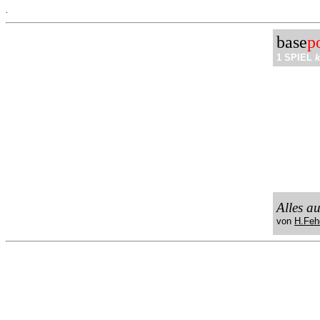
.
base
p
1 SPIEL
k
Alles a
von
H.Feh