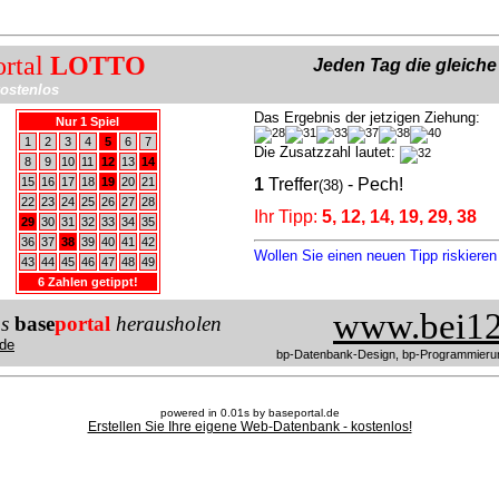
ortal
LOTTO
Jeden Tag die gleich
ostenlos
Das Ergebnis der jetzigen Ziehung:
Nur 1 Spiel
1
2
3
4
5
6
7
Die Zusatzzahl lautet:
8
9
10
11
12
13
14
15
16
17
18
19
20
21
1
Treffer
- Pech!
(38)
22
23
24
25
26
27
28
Ihr Tipp:
5, 12, 14, 19, 29, 38
29
30
31
32
33
34
35
36
37
38
39
40
41
42
Wollen Sie einen neuen Tipp riskiere
43
44
45
46
47
48
49
6 Zahlen getippt!
www.bei12
us
base
portal
herausholen
de
bp-Datenbank-Design, bp-Programmieru
powered in 0.01s by baseportal.de
Erstellen Sie Ihre eigene Web-Datenbank - kostenlos!