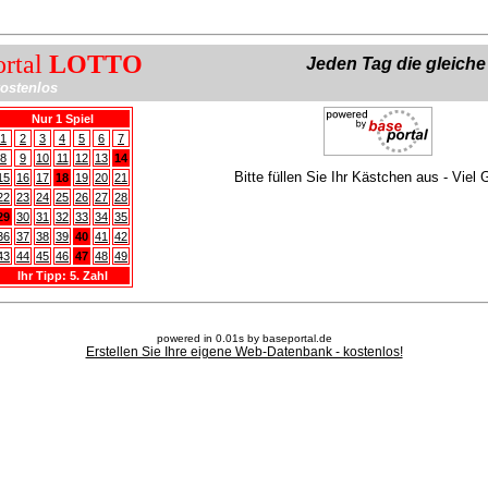
ortal
LOTTO
Jeden Tag die gleich
ostenlos
Nur 1 Spiel
1
2
3
4
5
6
7
8
9
10
11
12
13
14
Bitte füllen Sie Ihr Kästchen aus - Viel 
15
16
17
18
19
20
21
22
23
24
25
26
27
28
29
30
31
32
33
34
35
36
37
38
39
40
41
42
43
44
45
46
47
48
49
Ihr Tipp: 5. Zahl
powered in 0.01s by baseportal.de
Erstellen Sie Ihre eigene Web-Datenbank - kostenlos!