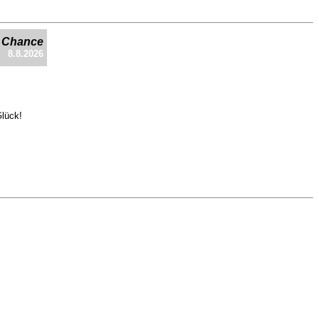
e Chance
8.8.2026
Glück!