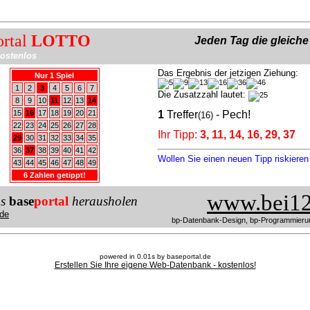
ortal
LOTTO
Jeden Tag die gleich
ostenlos
Das Ergebnis der jetzigen Ziehung:
Nur 1 Spiel
1
2
3
4
5
6
7
Die Zusatzzahl lautet:
8
9
10
11
12
13
14
15
16
17
18
19
20
21
1
Treffer
- Pech!
(16)
22
23
24
25
26
27
28
Ihr Tipp:
3, 11, 14, 16, 29, 37
29
30
31
32
33
34
35
36
37
38
39
40
41
42
Wollen Sie einen neuen Tipp riskiere
43
44
45
46
47
48
49
6 Zahlen getippt!
www.bei12
us
base
portal
herausholen
de
bp-Datenbank-Design, bp-Programmieru
powered in 0.01s by baseportal.de
Erstellen Sie Ihre eigene Web-Datenbank - kostenlos!