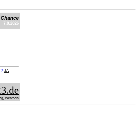
e Chance
7.8.2026
n ?
JA
3.de
ng, Webtools