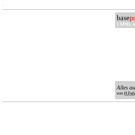
.
base
p
1 SPIEL
k
Alles a
von
H.Feh