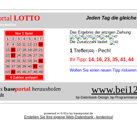
ortal
LOTTO
Jeden Tag die gleich
ostenlos
Das Ergebnis der jetzigen Ziehung:
Nur 1 Spiel
1
2
3
4
5
6
7
Die Zusatzzahl lautet:
8
9
10
11
12
13
14
15
16
17
18
19
20
21
1
Treffer
- Pech!
(44)
22
23
24
25
26
27
28
Ihr Tipp:
14, 16, 23, 35, 41, 44
29
30
31
32
33
34
35
36
37
38
39
40
41
42
Wollen Sie einen neuen Tipp riskiere
43
44
45
46
47
48
49
6 Zahlen getippt!
www.bei12
us
base
portal
herausholen
de
bp-Datenbank-Design, bp-Programmieru
powered in 0.01s by baseportal.de
Erstellen Sie Ihre eigene Web-Datenbank - kostenlos!