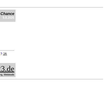
e Chance
9.8.2026
n ?
JA
3.de
ng, Webtools