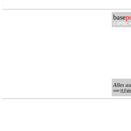
.
base
p
1 SPIEL
k
Alles a
von
H.Feh