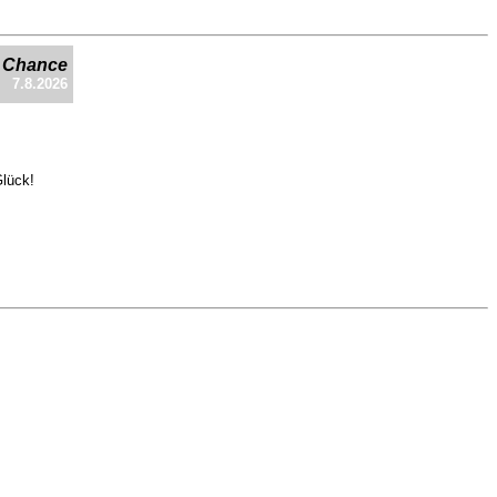
e Chance
7.8.2026
Glück!