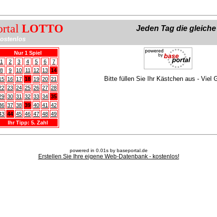
ortal
LOTTO
Jeden Tag die gleich
ostenlos
Nur 1 Spiel
1
2
3
4
5
6
7
8
9
10
11
12
13
14
Bitte füllen Sie Ihr Kästchen aus - Viel 
15
16
17
18
19
20
21
22
23
24
25
26
27
28
29
30
31
32
33
34
35
36
37
38
39
40
41
42
43
44
45
46
47
48
49
Ihr Tipp: 5. Zahl
powered in 0.01s by baseportal.de
Erstellen Sie Ihre eigene Web-Datenbank - kostenlos!