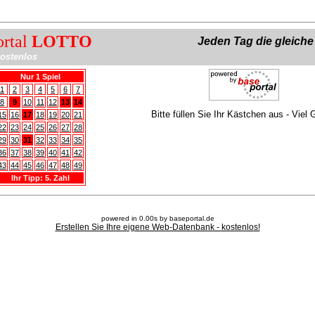
ortal
LOTTO
Jeden Tag die gleich
ostenlos
Nur 1 Spiel
1
2
3
4
5
6
7
8
9
10
11
12
13
14
Bitte füllen Sie Ihr Kästchen aus - Viel 
15
16
17
18
19
20
21
22
23
24
25
26
27
28
29
30
31
32
33
34
35
36
37
38
39
40
41
42
43
44
45
46
47
48
49
Ihr Tipp: 5. Zahl
powered in 0.00s by baseportal.de
Erstellen Sie Ihre eigene Web-Datenbank - kostenlos!