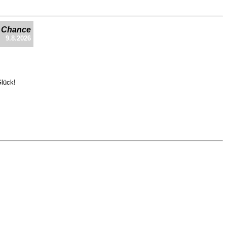
e Chance
9.8.2026
Glück!