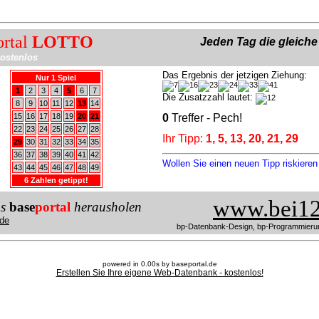
ortal
LOTTO
Jeden Tag die gleich
ostenlos
Das Ergebnis der jetzigen Ziehung:
Nur 1 Spiel
1
2
3
4
5
6
7
Die Zusatzzahl lautet:
8
9
10
11
12
13
14
15
16
17
18
19
20
21
0
Treffer - Pech!
22
23
24
25
26
27
28
Ihr Tipp:
1, 5, 13, 20, 21, 29
29
30
31
32
33
34
35
36
37
38
39
40
41
42
Wollen Sie einen neuen Tipp riskiere
43
44
45
46
47
48
49
6 Zahlen getippt!
www.bei12
us
base
portal
herausholen
de
bp-Datenbank-Design, bp-Programmieru
powered in 0.00s by baseportal.de
Erstellen Sie Ihre eigene Web-Datenbank - kostenlos!