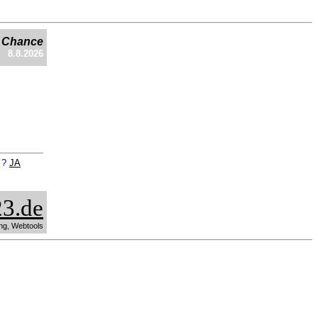
e Chance
8.8.2026
n ?
JA
3.de
ng, Webtools