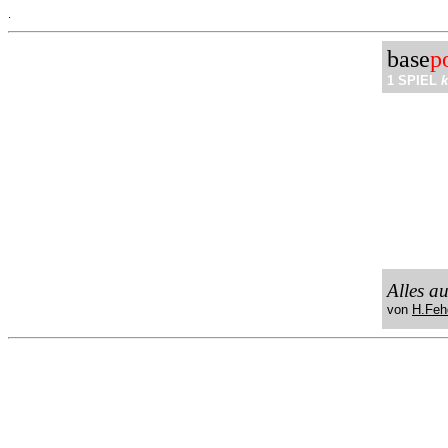
.
base
p
1 SPIEL
k
Alles a
von
H.Feh