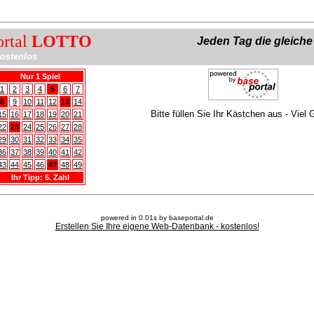
ortal
LOTTO
Jeden Tag die gleich
ostenlos
Nur 1 Spiel
1
2
3
4
5
6
7
8
9
10
11
12
13
14
Bitte füllen Sie Ihr Kästchen aus - Viel 
15
16
17
18
19
20
21
22
23
24
25
26
27
28
29
30
31
32
33
34
35
36
37
38
39
40
41
42
43
44
45
46
47
48
49
Ihr Tipp: 5. Zahl
powered in 0.01s by baseportal.de
Erstellen Sie Ihre eigene Web-Datenbank - kostenlos!