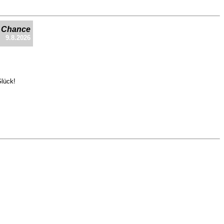
e Chance
9.8.2026
Glück!