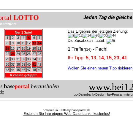
ortal
LOTTO
Jeden Tag die gleich
ostenlos
Das Ergebnis der jetzigen Ziehung:
Nur 1 Spiel
1
2
3
4
5
6
7
Die Zusatzzahl lautet:
8
9
10
11
12
13
14
15
16
17
18
19
20
21
1
Treffer
- Pech!
(14)
22
23
24
25
26
27
28
Ihr Tipp:
5, 13, 14, 15, 23, 41
29
30
31
32
33
34
35
36
37
38
39
40
41
42
Wollen Sie einen neuen Tipp riskiere
43
44
45
46
47
48
49
6 Zahlen getippt!
www.bei12
us
base
portal
herausholen
de
bp-Datenbank-Design, bp-Programmieru
powered in 0.00s by baseportal.de
Erstellen Sie Ihre eigene Web-Datenbank - kostenlos!