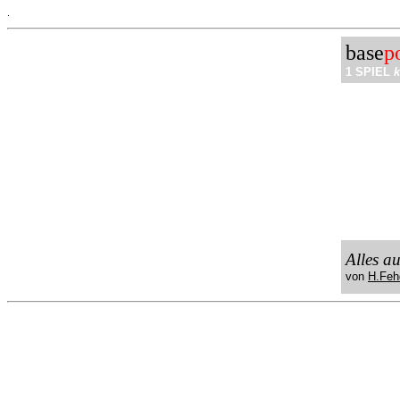
.
base
p
1 SPIEL
k
Alles a
von
H.Feh