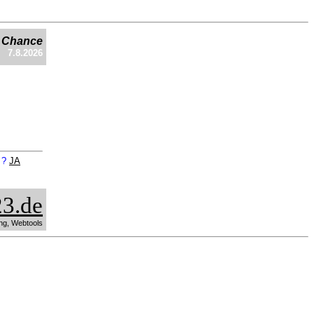
e Chance
7.8.2026
n ?
JA
3.de
ng, Webtools