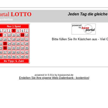
ortal
LOTTO
Jeden Tag die gleich
ostenlos
Nur 1 Spiel
1
2
3
4
5
6
7
8
9
10
11
12
13
14
Bitte füllen Sie Ihr Kästchen aus - Viel 
15
16
17
18
19
20
21
22
23
24
25
26
27
28
29
30
31
32
33
34
35
36
37
38
39
40
41
42
43
44
45
46
47
48
49
Ihr Tipp: 5. Zahl
powered in 0.01s by baseportal.de
Erstellen Sie Ihre eigene Web-Datenbank - kostenlos!