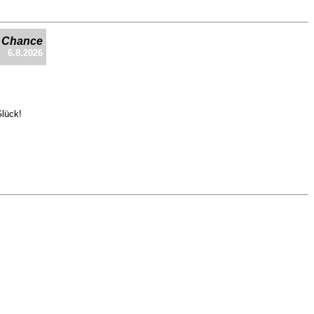
e Chance
6.8.2026
Glück!