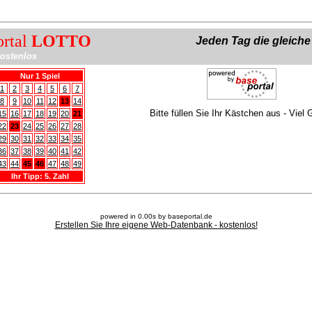
ortal
LOTTO
Jeden Tag die gleich
ostenlos
Nur 1 Spiel
1
2
3
4
5
6
7
8
9
10
11
12
13
14
Bitte füllen Sie Ihr Kästchen aus - Viel 
15
16
17
18
19
20
21
22
23
24
25
26
27
28
29
30
31
32
33
34
35
36
37
38
39
40
41
42
43
44
45
46
47
48
49
Ihr Tipp: 5. Zahl
powered in 0.00s by baseportal.de
Erstellen Sie Ihre eigene Web-Datenbank - kostenlos!