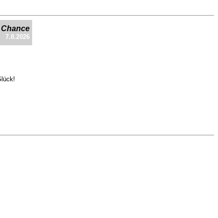
e Chance
7.8.2026
Glück!