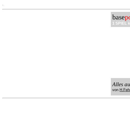
.
base
p
1 SPIEL
k
Alles a
von
H.Feh