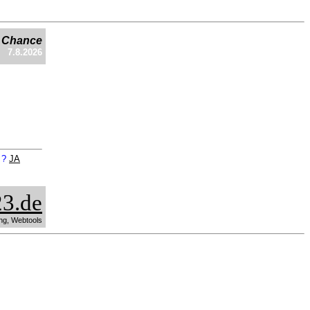
e Chance
7.8.2026
n ?
JA
3.de
ng, Webtools