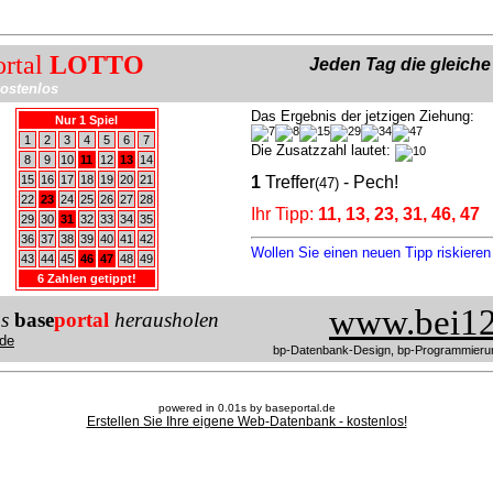
ortal
LOTTO
Jeden Tag die gleich
ostenlos
Das Ergebnis der jetzigen Ziehung:
Nur 1 Spiel
1
2
3
4
5
6
7
Die Zusatzzahl lautet:
8
9
10
11
12
13
14
15
16
17
18
19
20
21
1
Treffer
- Pech!
(47)
22
23
24
25
26
27
28
Ihr Tipp:
11, 13, 23, 31, 46, 47
29
30
31
32
33
34
35
36
37
38
39
40
41
42
Wollen Sie einen neuen Tipp riskiere
43
44
45
46
47
48
49
6 Zahlen getippt!
www.bei12
us
base
portal
herausholen
de
bp-Datenbank-Design, bp-Programmieru
powered in 0.01s by baseportal.de
Erstellen Sie Ihre eigene Web-Datenbank - kostenlos!