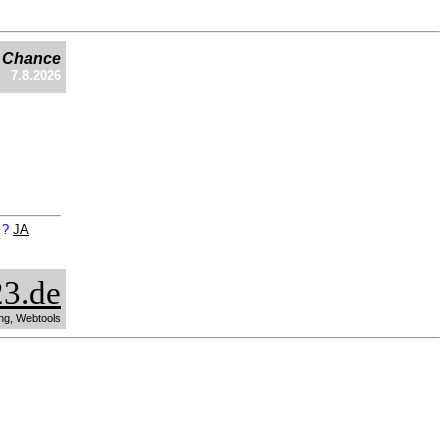
e Chance
7.8.2026
n ?
JA
3.de
ng, Webtools