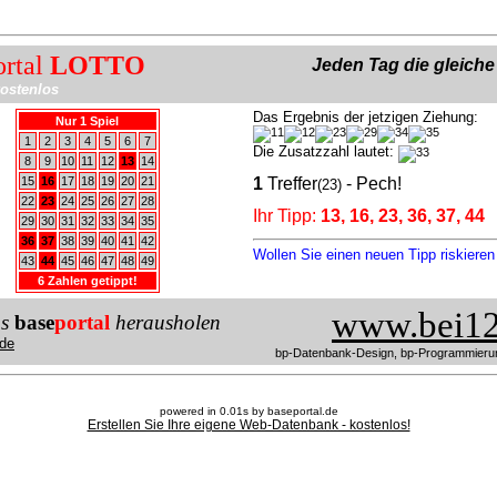
ortal
LOTTO
Jeden Tag die gleich
ostenlos
Das Ergebnis der jetzigen Ziehung:
Nur 1 Spiel
1
2
3
4
5
6
7
Die Zusatzzahl lautet:
8
9
10
11
12
13
14
15
16
17
18
19
20
21
1
Treffer
- Pech!
(23)
22
23
24
25
26
27
28
Ihr Tipp:
13, 16, 23, 36, 37, 44
29
30
31
32
33
34
35
36
37
38
39
40
41
42
Wollen Sie einen neuen Tipp riskiere
43
44
45
46
47
48
49
6 Zahlen getippt!
www.bei12
us
base
portal
herausholen
de
bp-Datenbank-Design, bp-Programmieru
powered in 0.01s by baseportal.de
Erstellen Sie Ihre eigene Web-Datenbank - kostenlos!