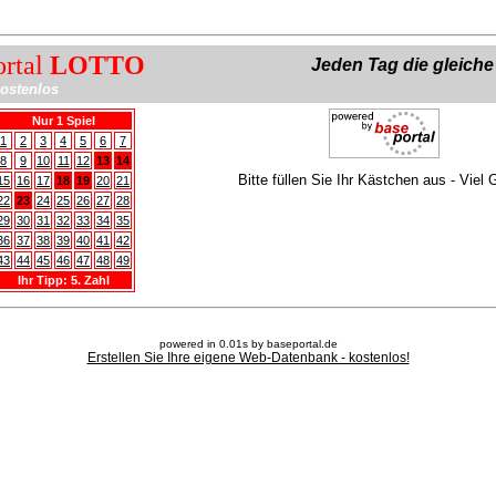
ortal
LOTTO
Jeden Tag die gleich
ostenlos
Nur 1 Spiel
1
2
3
4
5
6
7
8
9
10
11
12
13
14
Bitte füllen Sie Ihr Kästchen aus - Viel 
15
16
17
18
19
20
21
22
23
24
25
26
27
28
29
30
31
32
33
34
35
36
37
38
39
40
41
42
43
44
45
46
47
48
49
Ihr Tipp: 5. Zahl
powered in 0.01s by baseportal.de
Erstellen Sie Ihre eigene Web-Datenbank - kostenlos!