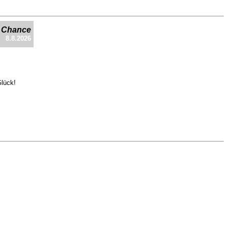
e Chance
8.8.2026
Glück!