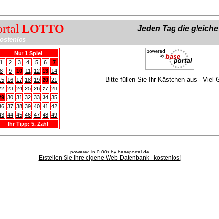
ortal
LOTTO
Jeden Tag die gleich
ostenlos
Nur 1 Spiel
1
2
3
4
5
6
7
8
9
10
11
12
13
14
Bitte füllen Sie Ihr Kästchen aus - Viel 
15
16
17
18
19
20
21
22
23
24
25
26
27
28
29
30
31
32
33
34
35
36
37
38
39
40
41
42
43
44
45
46
47
48
49
Ihr Tipp: 5. Zahl
powered in 0.00s by baseportal.de
Erstellen Sie Ihre eigene Web-Datenbank - kostenlos!