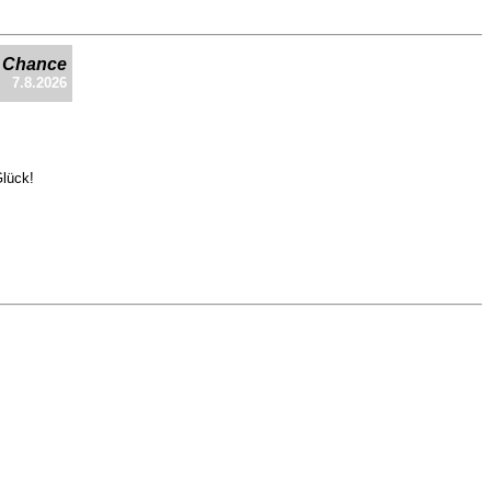
e Chance
7.8.2026
Glück!