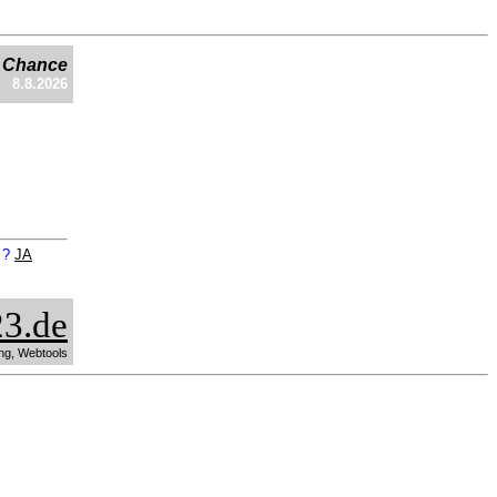
e Chance
8.8.2026
n ?
JA
3.de
ng, Webtools