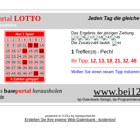
ortal
LOTTO
Jeden Tag die gleich
ostenlos
Das Ergebnis der jetzigen Ziehung:
Nur 1 Spiel
1
2
3
4
5
6
7
Die Zusatzzahl lautet:
8
9
10
11
12
13
14
15
16
17
18
19
20
21
1
Treffer
- Pech!
(18)
22
23
24
25
26
27
28
Ihr Tipp:
12, 13, 18, 21, 32, 48
29
30
31
32
33
34
35
36
37
38
39
40
41
42
Wollen Sie einen neuen Tipp riskiere
43
44
45
46
47
48
49
6 Zahlen getippt!
www.bei12
us
base
portal
herausholen
de
bp-Datenbank-Design, bp-Programmieru
powered in 0.01s by baseportal.de
Erstellen Sie Ihre eigene Web-Datenbank - kostenlos!