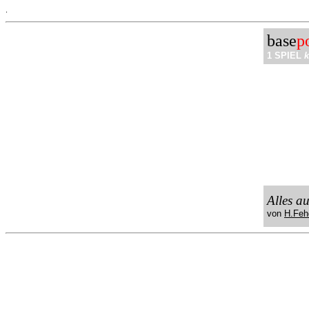
.
base
p
1 SPIEL
k
Alles a
von
H.Feh