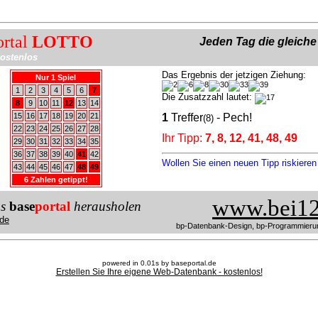
ortal
LOTTO
Jeden Tag die gleich
ostenlos
Das Ergebnis der jetzigen Ziehung:
Nur 1 Spiel
1
2
3
4
5
6
7
Die Zusatzzahl lautet:
8
9
10
11
12
13
14
15
16
17
18
19
20
21
1
Treffer
- Pech!
(8)
22
23
24
25
26
27
28
Ihr Tipp:
7, 8, 12, 41, 48, 49
29
30
31
32
33
34
35
36
37
38
39
40
41
42
Wollen Sie einen neuen Tipp riskiere
43
44
45
46
47
48
49
6 Zahlen getippt!
www.bei12
us
base
portal
herausholen
de
bp-Datenbank-Design, bp-Programmieru
powered in 0.01s by baseportal.de
Erstellen Sie Ihre eigene Web-Datenbank - kostenlos!