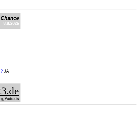
e Chance
8.8.2026
n ?
JA
3.de
ng, Webtools