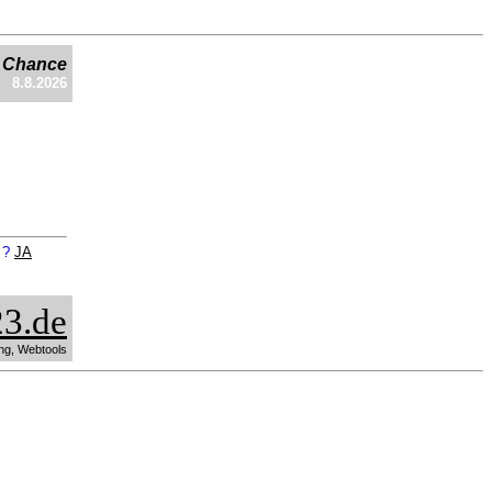
e Chance
8.8.2026
n ?
JA
3.de
ng, Webtools