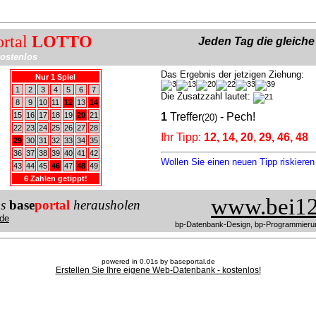
ortal
LOTTO
Jeden Tag die gleich
ostenlos
Das Ergebnis der jetzigen Ziehung:
Nur 1 Spiel
1
2
3
4
5
6
7
Die Zusatzzahl lautet:
8
9
10
11
12
13
14
15
16
17
18
19
20
21
1
Treffer
- Pech!
(20)
22
23
24
25
26
27
28
Ihr Tipp:
12, 14, 20, 29, 46, 48
29
30
31
32
33
34
35
36
37
38
39
40
41
42
Wollen Sie einen neuen Tipp riskiere
43
44
45
46
47
48
49
6 Zahlen getippt!
www.bei12
us
base
portal
herausholen
de
bp-Datenbank-Design, bp-Programmieru
powered in 0.01s by baseportal.de
Erstellen Sie Ihre eigene Web-Datenbank - kostenlos!