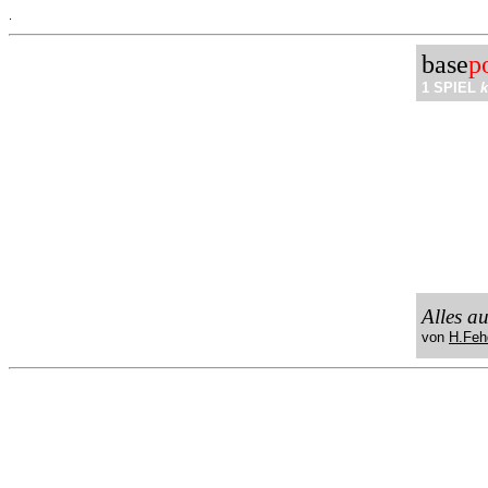
.
base
p
1 SPIEL
k
Alles a
von
H.Feh