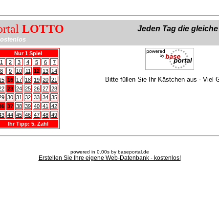
ortal
LOTTO
Jeden Tag die gleich
ostenlos
Nur 1 Spiel
1
2
3
4
5
6
7
8
9
10
11
12
13
14
Bitte füllen Sie Ihr Kästchen aus - Viel 
15
16
17
18
19
20
21
22
23
24
25
26
27
28
29
30
31
32
33
34
35
36
37
38
39
40
41
42
43
44
45
46
47
48
49
Ihr Tipp: 5. Zahl
powered in 0.00s by baseportal.de
Erstellen Sie Ihre eigene Web-Datenbank - kostenlos!