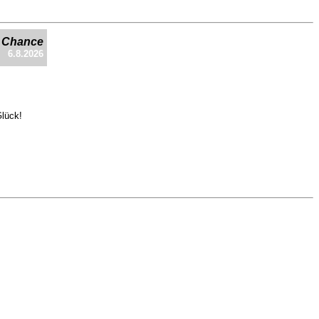
e Chance
6.8.2026
Glück!