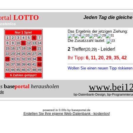
ortal
LOTTO
Jeden Tag die gleich
ostenlos
Das Ergebnis der jetzigen Ziehung:
Nur 1 Spiel
1
2
3
4
5
6
7
Die Zusatzzahl lautet:
8
9
10
11
12
13
14
15
16
17
18
19
20
21
2
Treffer
- Leider!
(20,29)
22
23
24
25
26
27
28
Ihr Tipp:
6, 11, 20, 29, 35, 42
29
30
31
32
33
34
35
36
37
38
39
40
41
42
Wollen Sie einen neuen Tipp riskiere
43
44
45
46
47
48
49
6 Zahlen getippt!
www.bei12
us
base
portal
herausholen
de
bp-Datenbank-Design, bp-Programmieru
powered in 0.00s by baseportal.de
Erstellen Sie Ihre eigene Web-Datenbank - kostenlos!