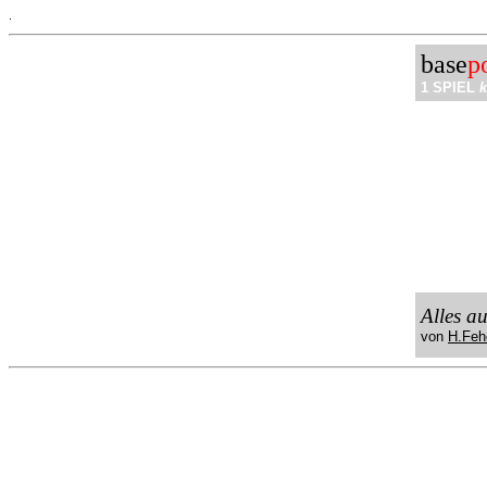
.
base
p
1 SPIEL
k
Alles a
von
H.Feh