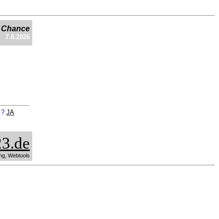
e Chance
7.8.2026
n ?
JA
3.de
ng, Webtools