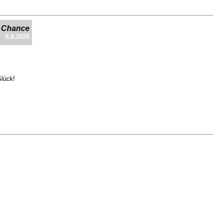
e Chance
6.8.2026
Glück!