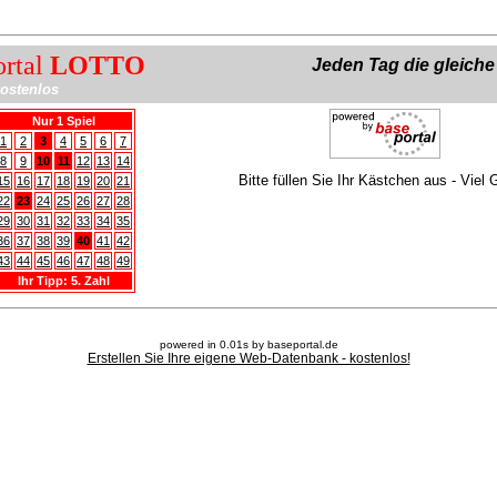
ortal
LOTTO
Jeden Tag die gleich
ostenlos
Nur 1 Spiel
1
2
3
4
5
6
7
8
9
10
11
12
13
14
Bitte füllen Sie Ihr Kästchen aus - Viel 
15
16
17
18
19
20
21
22
23
24
25
26
27
28
29
30
31
32
33
34
35
36
37
38
39
40
41
42
43
44
45
46
47
48
49
Ihr Tipp: 5. Zahl
powered in 0.01s by baseportal.de
Erstellen Sie Ihre eigene Web-Datenbank - kostenlos!