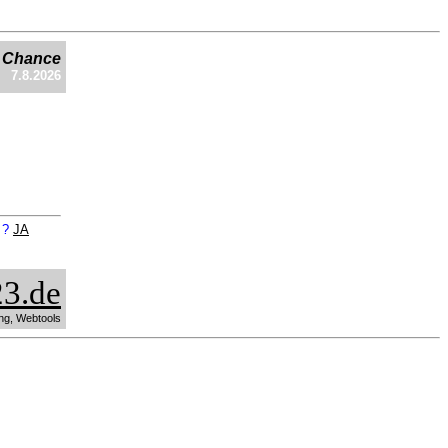
e Chance
7.8.2026
n ?
JA
3.de
ng, Webtools