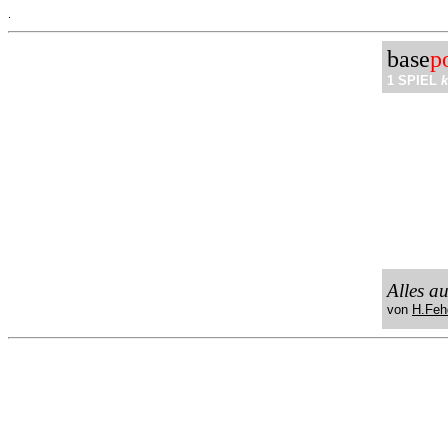
.
base
p
1 SPIEL
k
Alles a
von
H.Feh