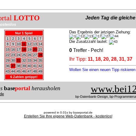
ortal
LOTTO
Jeden Tag die gleich
ostenlos
Das Ergebnis der jetzigen Ziehung:
Nur 1 Spiel
1
2
3
4
5
6
7
Die Zusatzzahl lautet:
8
9
10
11
12
13
14
15
16
17
18
19
20
21
0
Treffer - Pech!
22
23
24
25
26
27
28
Ihr Tipp:
11, 18, 20, 28, 31, 37
29
30
31
32
33
34
35
36
37
38
39
40
41
42
Wollen Sie einen neuen Tipp riskiere
43
44
45
46
47
48
49
6 Zahlen getippt!
www.bei12
us
base
portal
herausholen
de
bp-Datenbank-Design, bp-Programmieru
powered in 0.01s by baseportal.de
Erstellen Sie Ihre eigene Web-Datenbank - kostenlos!