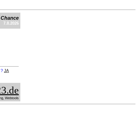
e Chance
7.8.2026
n ?
JA
3.de
ng, Webtools