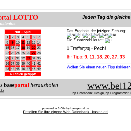
ortal
LOTTO
Jeden Tag die gleich
ostenlos
Das Ergebnis der jetzigen Ziehung:
Nur 1 Spiel
1
2
3
4
5
6
7
Die Zusatzzahl lautet:
8
9
10
11
12
13
14
15
16
17
18
19
20
21
1
Treffer
- Pech!
(20)
22
23
24
25
26
27
28
Ihr Tipp:
9, 11, 18, 20, 27, 33
29
30
31
32
33
34
35
36
37
38
39
40
41
42
Wollen Sie einen neuen Tipp riskiere
43
44
45
46
47
48
49
6 Zahlen getippt!
www.bei12
us
base
portal
herausholen
de
bp-Datenbank-Design, bp-Programmieru
powered in 0.00s by baseportal.de
Erstellen Sie Ihre eigene Web-Datenbank - kostenlos!