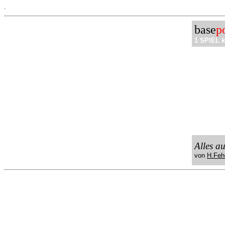
.
base
p
1 SPIEL
k
Alles a
von
H.Feh