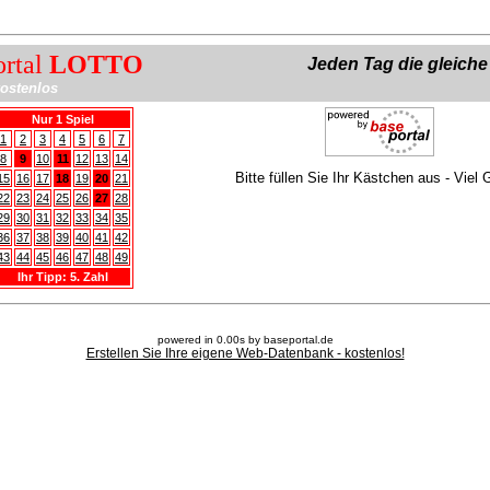
ortal
LOTTO
Jeden Tag die gleich
ostenlos
Nur 1 Spiel
1
2
3
4
5
6
7
8
9
10
11
12
13
14
Bitte füllen Sie Ihr Kästchen aus - Viel 
15
16
17
18
19
20
21
22
23
24
25
26
27
28
29
30
31
32
33
34
35
36
37
38
39
40
41
42
43
44
45
46
47
48
49
Ihr Tipp: 5. Zahl
powered in 0.00s by baseportal.de
Erstellen Sie Ihre eigene Web-Datenbank - kostenlos!