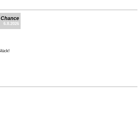
e Chance
6.8.2026
Glück!