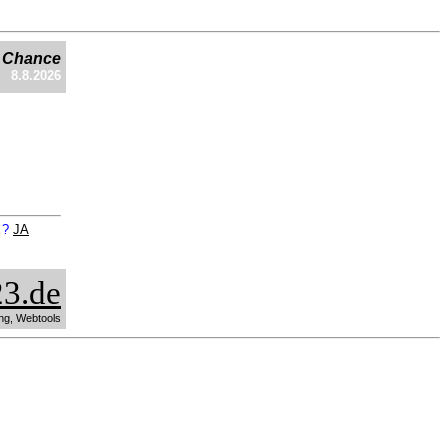
e Chance
8.8.2026
n ?
JA
3.de
ng, Webtools