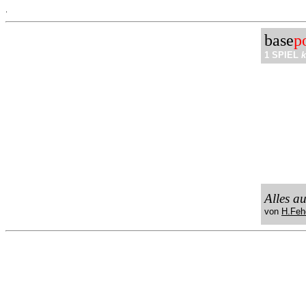
.
base
p
1 SPIEL
k
Alles a
von
H.Feh