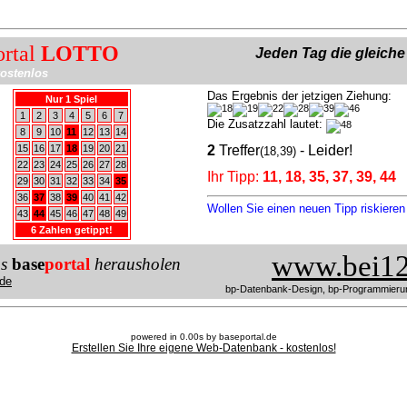
ortal
LOTTO
Jeden Tag die gleich
ostenlos
Das Ergebnis der jetzigen Ziehung:
Nur 1 Spiel
1
2
3
4
5
6
7
Die Zusatzzahl lautet:
8
9
10
11
12
13
14
15
16
17
18
19
20
21
2
Treffer
- Leider!
(18,39)
22
23
24
25
26
27
28
Ihr Tipp:
11, 18, 35, 37, 39, 44
29
30
31
32
33
34
35
36
37
38
39
40
41
42
Wollen Sie einen neuen Tipp riskiere
43
44
45
46
47
48
49
6 Zahlen getippt!
www.bei12
us
base
portal
herausholen
de
bp-Datenbank-Design, bp-Programmieru
powered in 0.00s by baseportal.de
Erstellen Sie Ihre eigene Web-Datenbank - kostenlos!