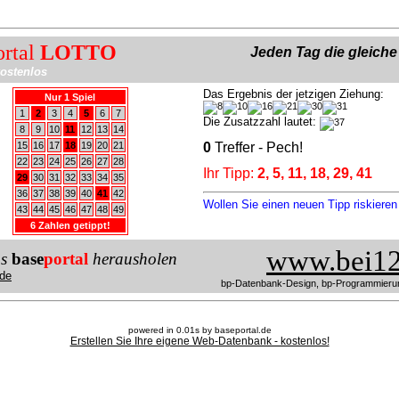
ortal
LOTTO
Jeden Tag die gleich
ostenlos
Das Ergebnis der jetzigen Ziehung:
Nur 1 Spiel
1
2
3
4
5
6
7
Die Zusatzzahl lautet:
8
9
10
11
12
13
14
15
16
17
18
19
20
21
0
Treffer - Pech!
22
23
24
25
26
27
28
Ihr Tipp:
2, 5, 11, 18, 29, 41
29
30
31
32
33
34
35
36
37
38
39
40
41
42
Wollen Sie einen neuen Tipp riskiere
43
44
45
46
47
48
49
6 Zahlen getippt!
www.bei12
us
base
portal
herausholen
de
bp-Datenbank-Design, bp-Programmieru
powered in 0.01s by baseportal.de
Erstellen Sie Ihre eigene Web-Datenbank - kostenlos!