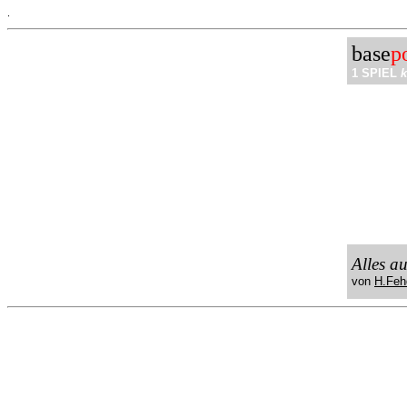
.
base
p
1 SPIEL
k
Alles a
von
H.Feh