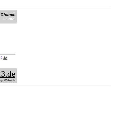
e Chance
6.8.2026
n ?
JA
3.de
ng, Webtools