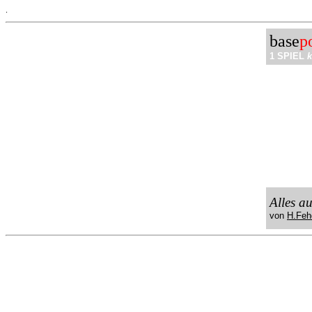
.
base
p
1 SPIEL
k
Alles a
von
H.Feh