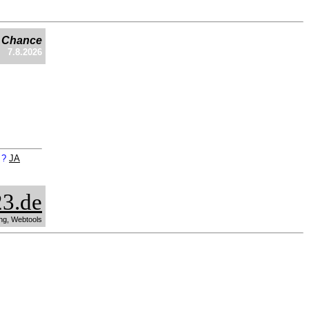
e Chance
7.8.2026
n ?
JA
3.de
ng, Webtools