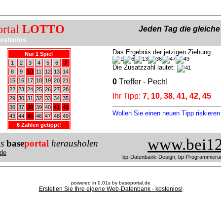
ortal
LOTTO
Jeden Tag die gleich
ostenlos
Das Ergebnis der jetzigen Ziehung:
Nur 1 Spiel
1
2
3
4
5
6
7
Die Zusatzzahl lautet:
8
9
10
11
12
13
14
15
16
17
18
19
20
21
0
Treffer - Pech!
22
23
24
25
26
27
28
Ihr Tipp:
7, 10, 38, 41, 42, 45
29
30
31
32
33
34
35
36
37
38
39
40
41
42
Wollen Sie einen neuen Tipp riskiere
43
44
45
46
47
48
49
6 Zahlen getippt!
www.bei12
us
base
portal
herausholen
de
bp-Datenbank-Design, bp-Programmieru
powered in 0.01s by baseportal.de
Erstellen Sie Ihre eigene Web-Datenbank - kostenlos!