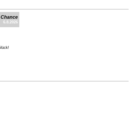
e Chance
6.8.2026
Glück!