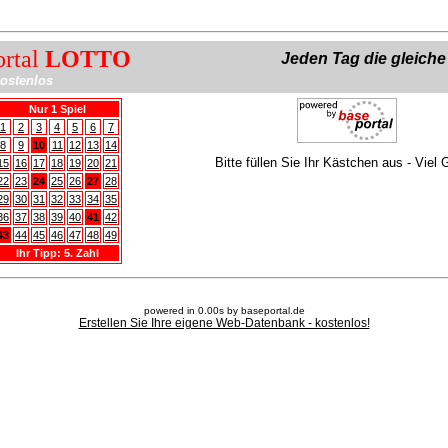
ortal
LOTTO
Jeden Tag die gleich
ostenlos
Nur 1 Spiel
1
2
3
4
5
6
7
8
9
10
11
12
13
14
Bitte füllen Sie Ihr Kästchen aus - Viel 
15
16
17
18
19
20
21
22
23
24
25
26
27
28
29
30
31
32
33
34
35
36
37
38
39
40
41
42
43
44
45
46
47
48
49
Ihr Tipp: 5. Zahl
powered in 0.00s by baseportal.de
Erstellen Sie Ihre eigene Web-Datenbank - kostenlos!