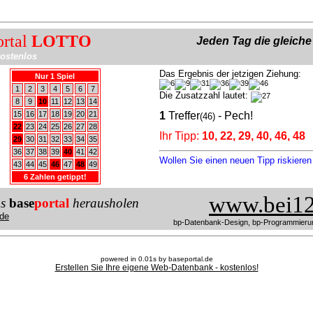
ortal
LOTTO
Jeden Tag die gleich
ostenlos
Das Ergebnis der jetzigen Ziehung:
Nur 1 Spiel
1
2
3
4
5
6
7
Die Zusatzzahl lautet:
8
9
10
11
12
13
14
15
16
17
18
19
20
21
1
Treffer
- Pech!
(46)
22
23
24
25
26
27
28
Ihr Tipp:
10, 22, 29, 40, 46, 48
29
30
31
32
33
34
35
36
37
38
39
40
41
42
Wollen Sie einen neuen Tipp riskiere
43
44
45
46
47
48
49
6 Zahlen getippt!
www.bei12
us
base
portal
herausholen
de
bp-Datenbank-Design, bp-Programmieru
powered in 0.01s by baseportal.de
Erstellen Sie Ihre eigene Web-Datenbank - kostenlos!