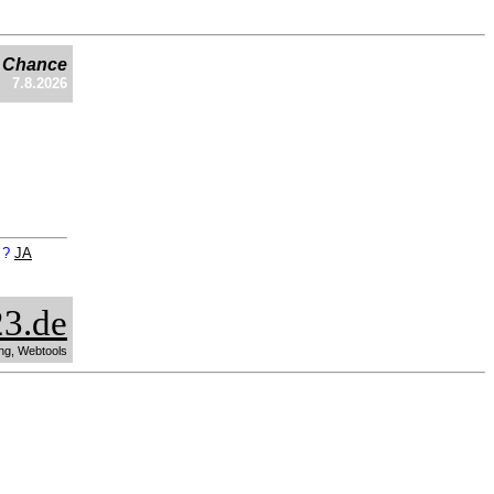
e Chance
7.8.2026
n ?
JA
3.de
ng, Webtools