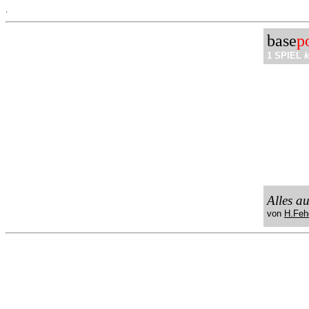
.
base
p
1 SPIEL
k
Alles a
von
H.Feh