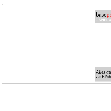
.
base
p
1 SPIEL
k
Alles a
von
H.Feh