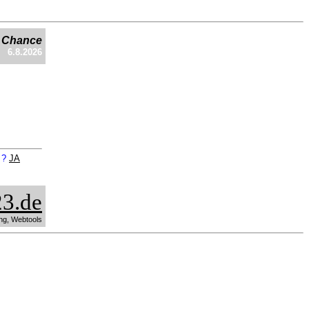
e Chance
6.8.2026
n ?
JA
3.de
ng, Webtools