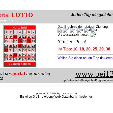
ortal
LOTTO
Jeden Tag die gleich
ostenlos
Das Ergebnis der jetzigen Ziehung:
Nur 1 Spiel
1
2
3
4
5
6
7
Die Zusatzzahl lautet:
8
9
10
11
12
13
14
15
16
17
18
19
20
21
0
Treffer - Pech!
22
23
24
25
26
27
28
Ihr Tipp:
10, 18, 20, 25, 29, 38
29
30
31
32
33
34
35
36
37
38
39
40
41
42
Wollen Sie einen neuen Tipp riskiere
43
44
45
46
47
48
49
6 Zahlen getippt!
www.bei12
us
base
portal
herausholen
de
bp-Datenbank-Design, bp-Programmieru
powered in 0.01s by baseportal.de
Erstellen Sie Ihre eigene Web-Datenbank - kostenlos!