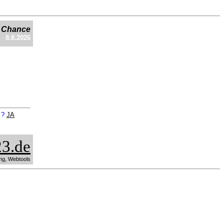
e Chance
8.8.2026
n ?
JA
3.de
ng, Webtools