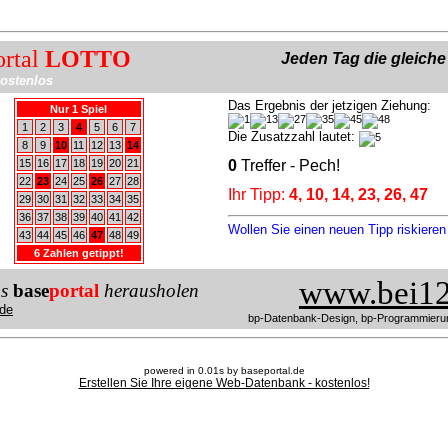
ortal
LOTTO
Jeden Tag die gleich
ostenlos
Das Ergebnis der jetzigen Ziehung:
Nur 1 Spiel
1
2
3
4
5
6
7
Die Zusatzzahl lautet:
8
9
10
11
12
13
14
15
16
17
18
19
20
21
0
Treffer - Pech!
22
23
24
25
26
27
28
Ihr Tipp:
4, 10, 14, 23, 26, 47
29
30
31
32
33
34
35
36
37
38
39
40
41
42
Wollen Sie einen neuen Tipp riskiere
43
44
45
46
47
48
49
6 Zahlen getippt!
www.bei12
us
base
portal
herausholen
de
bp-Datenbank-Design, bp-Programmieru
powered in 0.01s by baseportal.de
Erstellen Sie Ihre eigene Web-Datenbank - kostenlos!