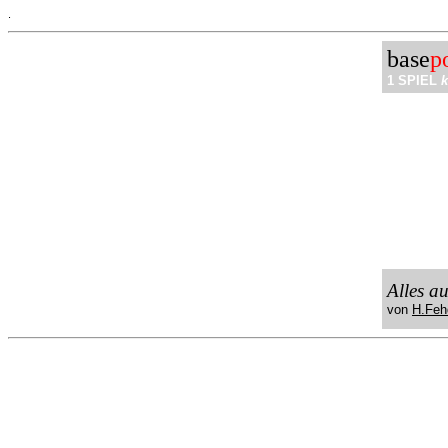
.
base
p
1 SPIEL
k
Alles a
von
H.Feh