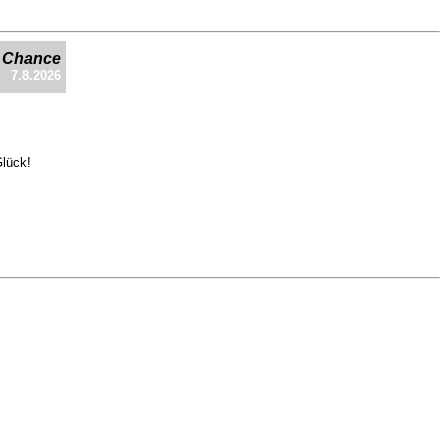
e Chance
7.8.2026
Glück!