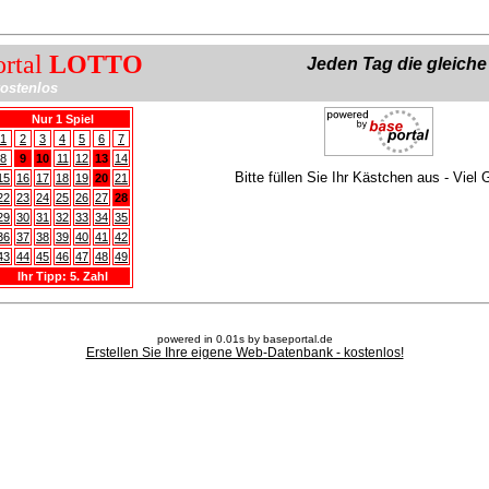
ortal
LOTTO
Jeden Tag die gleich
ostenlos
Nur 1 Spiel
1
2
3
4
5
6
7
8
9
10
11
12
13
14
Bitte füllen Sie Ihr Kästchen aus - Viel 
15
16
17
18
19
20
21
22
23
24
25
26
27
28
29
30
31
32
33
34
35
36
37
38
39
40
41
42
43
44
45
46
47
48
49
Ihr Tipp: 5. Zahl
powered in 0.01s by baseportal.de
Erstellen Sie Ihre eigene Web-Datenbank - kostenlos!