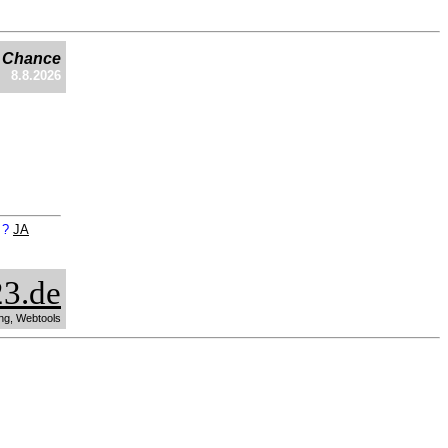
e Chance
8.8.2026
n ?
JA
3.de
ng, Webtools