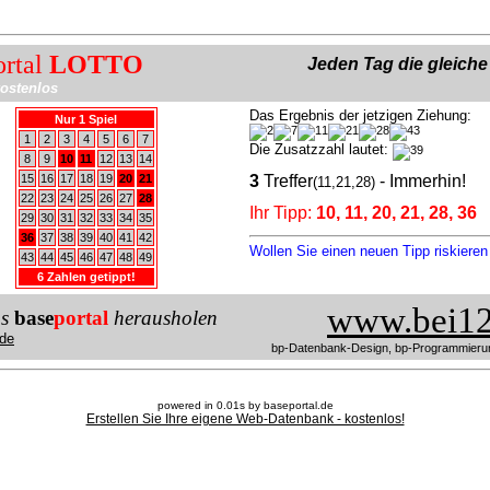
ortal
LOTTO
Jeden Tag die gleich
ostenlos
Das Ergebnis der jetzigen Ziehung:
Nur 1 Spiel
1
2
3
4
5
6
7
Die Zusatzzahl lautet:
8
9
10
11
12
13
14
15
16
17
18
19
20
21
3
Treffer
- Immerhin!
(11,21,28)
22
23
24
25
26
27
28
Ihr Tipp:
10, 11, 20, 21, 28, 36
29
30
31
32
33
34
35
36
37
38
39
40
41
42
Wollen Sie einen neuen Tipp riskiere
43
44
45
46
47
48
49
6 Zahlen getippt!
www.bei12
us
base
portal
herausholen
de
bp-Datenbank-Design, bp-Programmieru
powered in 0.01s by baseportal.de
Erstellen Sie Ihre eigene Web-Datenbank - kostenlos!