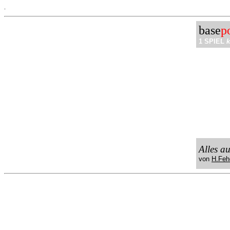
.
base
p
1 SPIEL
k
Alles a
von
H.Feh