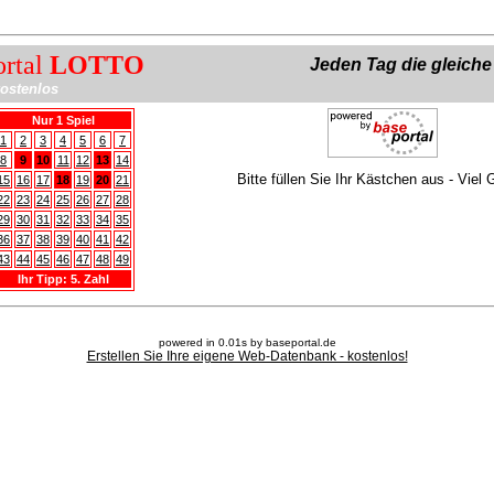
ortal
LOTTO
Jeden Tag die gleich
ostenlos
Nur 1 Spiel
1
2
3
4
5
6
7
8
9
10
11
12
13
14
Bitte füllen Sie Ihr Kästchen aus - Viel 
15
16
17
18
19
20
21
22
23
24
25
26
27
28
29
30
31
32
33
34
35
36
37
38
39
40
41
42
43
44
45
46
47
48
49
Ihr Tipp: 5. Zahl
powered in 0.01s by baseportal.de
Erstellen Sie Ihre eigene Web-Datenbank - kostenlos!