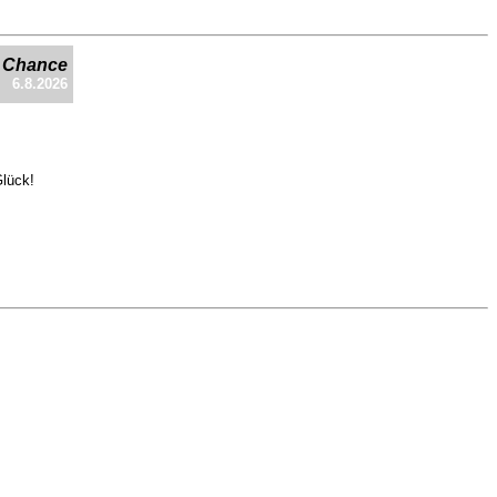
e Chance
6.8.2026
Glück!